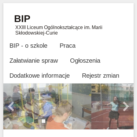
BIP
XXIII Liceum Ogólnokształcące im. Marii
Skłodowskiej-Curie
BIP - o szkole
Praca
Załatwianie spraw
Ogłoszenia
Dodatkowe informacje
Rejestr zmian
Previous
Next
1
2