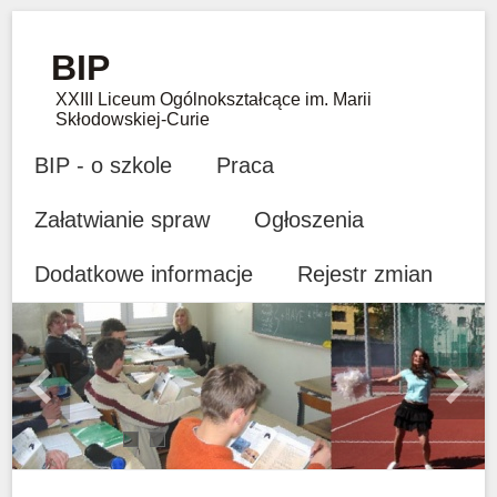
BIP
XXIII Liceum Ogólnokształcące im. Marii
Skłodowskiej-Curie
BIP - o szkole
Praca
Załatwianie spraw
Ogłoszenia
Dodatkowe informacje
Rejestr zmian
Previous
Next
1
2