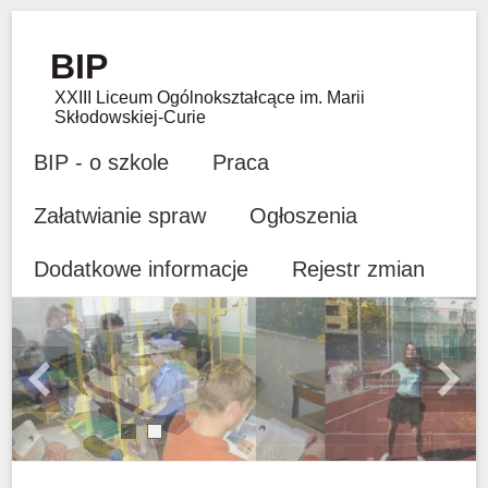
BIP
XXIII Liceum Ogólnokształcące im. Marii
Skłodowskiej-Curie
BIP - o szkole
Praca
Załatwianie spraw
Ogłoszenia
Dodatkowe informacje
Rejestr zmian
Previous
Next
1
2